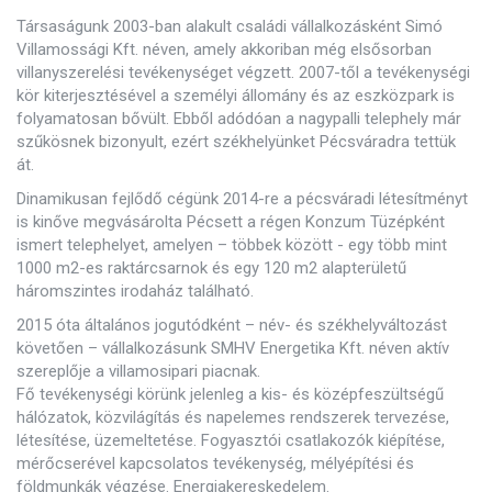
Társaságunk 2003-ban alakult családi vállalkozásként Simó
Villamossági Kft. néven, amely akkoriban még elsősorban
villanyszerelési tevékenységet végzett. 2007-től a tevékenységi
kör kiterjesztésével a személyi állomány és az eszközpark is
folyamatosan bővült. Ebből adódóan a nagypalli telephely már
szűkösnek bizonyult, ezért székhelyünket Pécsváradra tettük
át.
Dinamikusan fejlődő cégünk 2014-re a pécsváradi létesítményt
is kinőve megvásárolta Pécsett a régen Konzum Tüzépként
ismert telephelyet, amelyen – többek között - egy több mint
1000 m2-es raktárcsarnok és egy 120 m2 alapterületű
háromszintes irodaház található.
2015 óta általános jogutódként – név- és székhelyváltozást
követően – vállalkozásunk SMHV Energetika Kft. néven aktív
szereplője a villamosipari piacnak.
Fő tevékenységi körünk jelenleg a kis- és középfeszültségű
hálózatok, közvilágítás és napelemes rendszerek tervezése,
létesítése, üzemeltetése. Fogyasztói csatlakozók kiépítése,
mérőcserével kapcsolatos tevékenység, mélyépítési és
földmunkák végzése. Energiakereskedelem.