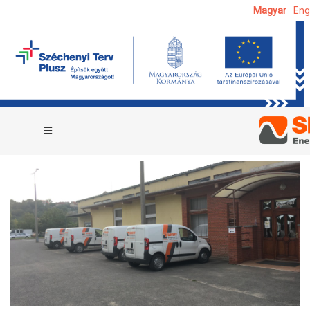
Magyar
Eng
KEZDŐLAP
RÓLUNK
RÓLUNK