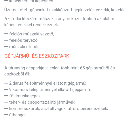
kábelszerelői képesítés.
Üzemeltetett gépeinket szakképzett gépkezelők vezetik, kezelik.
Az irodai létszám műszaki irányítói közül többen az alábbi
képesítésekkel rendelkeznek:
felelős műszaki vezető;
felelős tervező;
műszaki ellenőr.
GÉPJÁRMŰ- ÉS ESZKÖZPARK
A társaság gépparkja jelenleg több mint 65 gépjárműből és
eszközből áll:
2 darus felépítménnyel ellátott gépjármű;
9 kosaras felépítménnyel ellátott gépjármű;
földmunkagépek;
teher- és csoportszállító járművek;
kompresszorok, aszfaltvágók, útfúró berendezések;
úthenger.