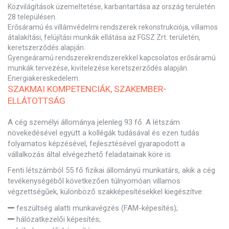
Közvilágítások üzemeltetése, karbantartása az ország területén
28 településen.
Erősáramú és villámvédelmi rendszerek rekonstrukciója, villamos
átalakítási, felújítási munkák ellátása az FGSZ Zrt. területén,
keretszerződés alapján.
Gyengeáramú rendszerekrendszerekkel kapcsolatos erősáramú
munkák tervezése, kivitelezése keretszerződés alapján.
Energiakereskedelem.
SZAKMAI KOMPETENCIÁK, SZAKEMBER-
ELLÁTOTTSÁG
A cég személyi állománya jelenleg 93 fő. A létszám
növekedésével együtt a kollégák tudásával és ezen tudás
folyamatos képzésével, fejlesztésével gyarapodott a
vállalkozás által elvégezhető feladatainak köre is.
Fenti létszámból 55 fő fizikai állományú munkatárs, akik a cég
tevékenységéből következően túlnyomóan villamos
végzettségűek, különböző szakképesítésekkel kiegészítve:
feszültség alatti munkavégzés (FAM-képesítés);
hálózatkezelői képesítés;