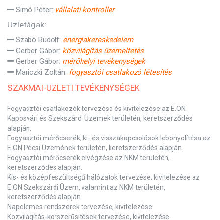
Simó Péter:
vállalati kontroller
Üzletágak:
Szabó Rudolf:
energiakereskedelem
Gerber Gábor:
közvilágítás üzemeltetés
Gerber Gábor:
mérőhelyi tevékenységek
Mariczki Zoltán:
fogyasztói csatlakozó létesítés
SZAKMAI-ÜZLETI TEVÉKENYSÉGEK
Fogyasztói csatlakozók tervezése és kivitelezése az E.ON
Kaposvári és Szekszárdi Üzemek területén, keretszerződés
alapján.
Fogyasztói mérőcserék, ki- és visszakapcsolások lebonyolítása az
E.ON Pécsi Üzemének területén, keretszerződés alapján.
Fogyasztói mérőcserék elvégzése az NKM területén,
keretszerződés alapján.
Kis- és középfeszültségű hálózatok tervezése, kivitelezése az
E.ON Szekszárdi Üzem, valamint az NKM területén,
keretszerződés alapján.
Napelemes rendszerek tervezése, kivitelezése.
Közvilágítás-korszerűsítések tervezése, kivitelezése.