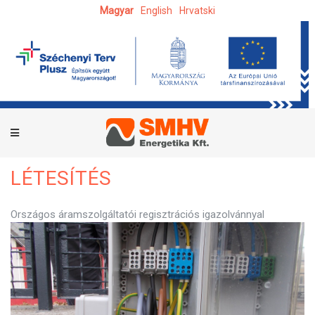
Magyar
English
Hrvatski
KEZDŐLAP
SZOLGÁLTATÁSOK
FOGYASZTÓI
CSATLAKOZÓ LÉTESÍTÉS
FOGYASZTÓI CSATLAKOZÓ
LÉTESÍTÉS
Országos áramszolgáltatói regisztrációs igazolvánnyal