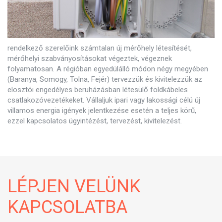
rendelkező szerelőink számtalan új mérőhely létesítését,
mérőhelyi szabványosításokat végeztek, végeznek
folyamatosan. A régióban egyedülálló módon négy megyében
(Baranya, Somogy, Tolna, Fejér) tervezzük és kivitelezzük az
elosztói engedélyes beruházásban létesülő földkábeles
csatlakozóvezetékeket. Vállaljuk ipari vagy lakossági célú új
villamos energia igények jelentkezése esetén a teljes körű,
ezzel kapcsolatos ügyintézést, tervezést, kivitelezést.
LÉPJEN VELÜNK
KAPCSOLATBA